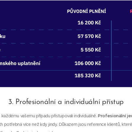
3. Profesionální a individuální přístup
každému vašemu případu přistupovali individuálně.
Profesionální j
ích potřebná více než kdy jindy. Důkazem jsou reference klientů, kter