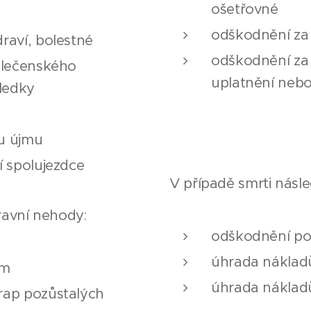
ošetřovné
odškodnění za 
raví, bolestné
odškodnění za 
olečenského
uplatnění nebo
sledky
A
u újmu
í spolujezdce
V případě smrti násl
ravní nehody:
odškodnění po
úhrada náklad
ým
úhrada náklad
rap pozůstalých