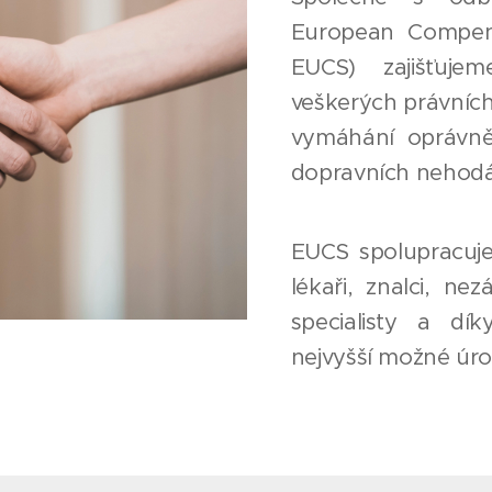
European Compensa
EUCS) zajišťuje
veškerých právních 
vymáhání oprávně
dopravních nehodá
EUCS spolupracuje
lékaři, znalci, nez
specialisty a dí
nejvyšší možné úro