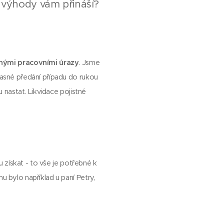
é výhody vám přináší?
nými pracovními úrazy
. Jsme
časné předání případu do rukou
 nastat. Likvidace pojistné
u
u získat - to vše je potřebné k
mu bylo například u paní Petry,