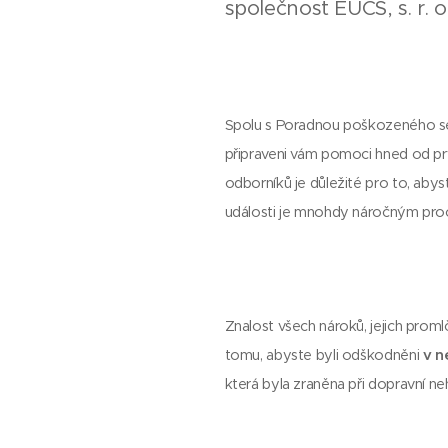
společnost EUCS, s. r. 
Spolu s Poradnou poškozeného s
připraveni vám pomoci hned od prv
odborníků je důležité pro to, abys
události je mnohdy náročným proc
Znalost všech nároků, jejich proml
tomu, abyste byli odškodněni
v n
která byla zraněna při dopravní n