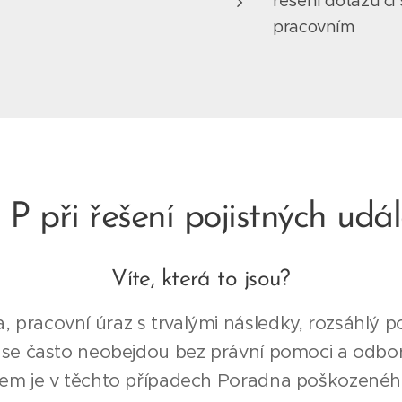
řešení dotazů či
pracovním
 P při řešení pojistných udál
Víte, která to jsou?
pracovní úraz s trvalými následky, rozsáhlý po
e se často neobejdou bez právní pomoci a odbor
rem je v těchto případech Poradna poškozeného,