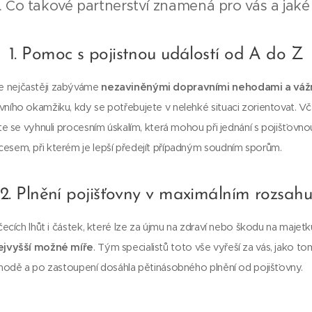
o. Co takové partnerství znamená pro vás a jak
1. Pomoc s pojistnou událostí od A do Z
e nejčastěji zabýváme
nezaviněnými dopravními nehodami a váž
ního okamžiku, kdy se potřebujete v nelehké situaci zorientovat. V
te se vyhnuli procesním úskalím, která mohou při jednání s pojišťovnou
esem, při kterém je lepší předejít případným soudním sporům.
2. Plnění pojišťovny v maximálním rozsah
čecích lhůt i částek, které lze za újmu na zdraví nebo škodu na majetk
ejvyšší možné míře
. Tým specialistů toto vše vyřeší za vás, jako to
ehodě a po zastoupení dosáhla pětinásobného plnění od pojišťovny.