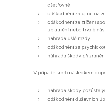
ošetřovné
odškodnění za újmu na zd
odškodnění za ztížení sp
uplatnění nebo trvalé ná
náhrada ušlé mzdy
odškodnění za psychicko
náhrada škody při zraněn
V případě smrti následkem dop
náhrada škody pozůstal
odškodnění duševních út