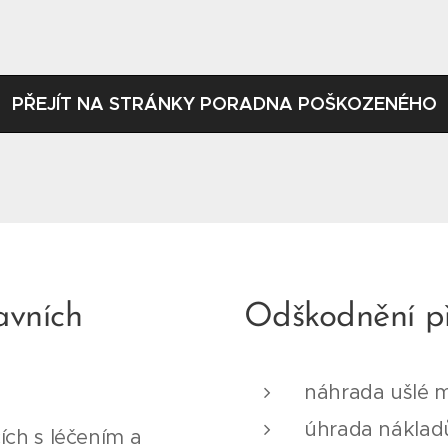
PŘEJÍT NA STRÁNKY PORADNA POŠKOZENÉHO
avních
Odškodnění př
náhrada ušlé 
úhrada nákladů
ích s léčením a