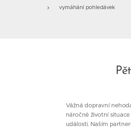
vymáhání pohledávek
Pět
Vážná dopravní nehoda, 
náročné životní situac
události. Naším partne