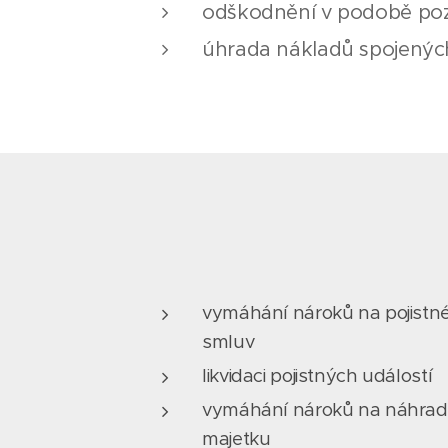
odškodnění v podobě poz
úhrada nákladů spojený
vymáhání nároků na pojistné
smluv
likvidaci pojistných událostí
vymáhání nároků na náhrad
majetku