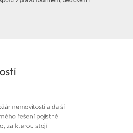
 sporů v právu rodinném, dědickém i
ostí
žár nemovitosti a další
ného řešení pojistné
 za kterou stojí