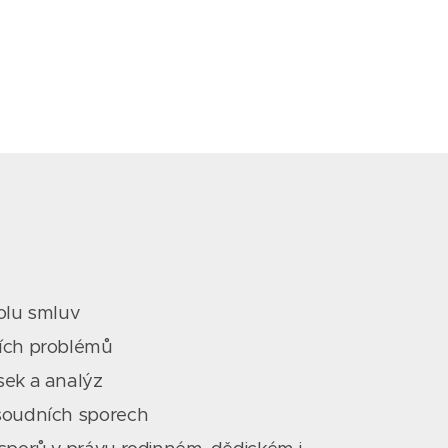
rolu smluv
ních problémů
sek a analýz
 soudních sporech