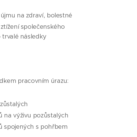
újmu na zdraví, bolestné
ztížení společenského
 trvalé následky
edkem pracovním úrazu:
zůstalých
ů na výživu pozůstalých
ů spojených s pohřbem