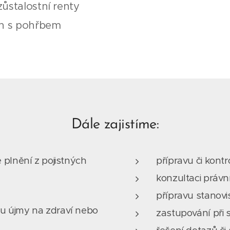
ůstalostní renty
ch s pohřbem
Dále zajistíme:
 plnění z pojistných
přípravu či kont
konzultaci práv
přípravu stanovi
u újmy na zdraví nebo
zastupování při