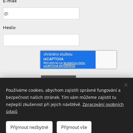
E-mail
Heslo
Přihlásit
Používáme cookies, abychom zajistili správné fungování a
bezpečnost našich stránek. Tím vám můžeme zajistit tu
Zapomněli jste heslo?
nejlepší zkušenost při jejich návštěvě.
Zpracování osobních
údajů
Přijmout nezbytné
Přijmout vše
© 2026 Andrš - finanční plánování s.r.o., IČ0:01689100, Divišova