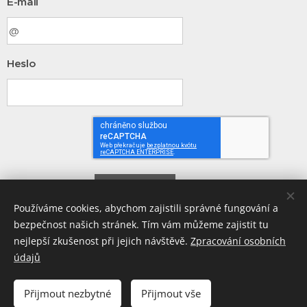
E-mail
Heslo
Přihlásit
Používáme cookies, abychom zajistili správné fungování a
bezpečnost našich stránek. Tím vám můžeme zajistit tu
Zapomněli jste heslo?
nejlepší zkušenost při jejich návštěvě.
Zpracování osobních
údajů
Přijmout nezbytné
Přijmout vše
© 2026 Andrš - finanční plánování s.r.o., IČ0:01689100, Divišova